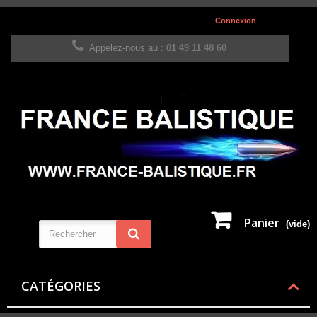
Connexion
Appelez-nous au :
01 49 11 48 60
Panier
(vide)
CATÉGORIES