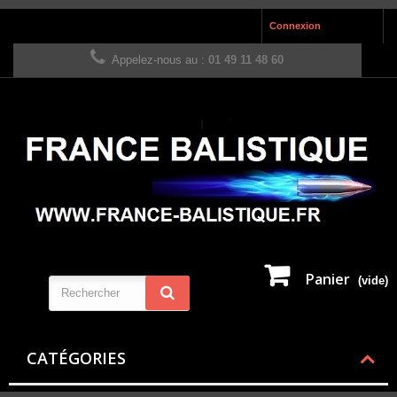
Connexion
Appelez-nous au :
01 49 11 48 60
Panier
(vide)
CATÉGORIES