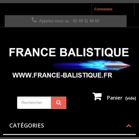
Connexion
Appelez-nous au :
01 49 11 48 60
Panier
(vide)
CATÉGORIES