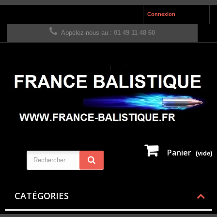
Connexion
Appelez-nous au :
01 49 11 48 60
Panier
(vide)
CATÉGORIES