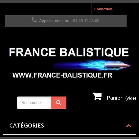
Connexion
Appelez-nous au :
01 49 11 48 60
Panier
(vide)
CATÉGORIES