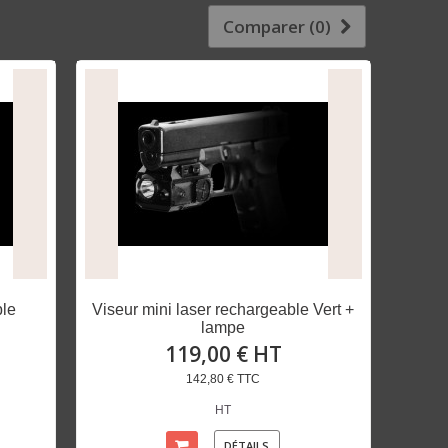
Comparer (
0
)
ble
Viseur mini laser rechargeable Vert +
lampe
119,00 € HT
142,80 € TTC
HT
DÉTAILS