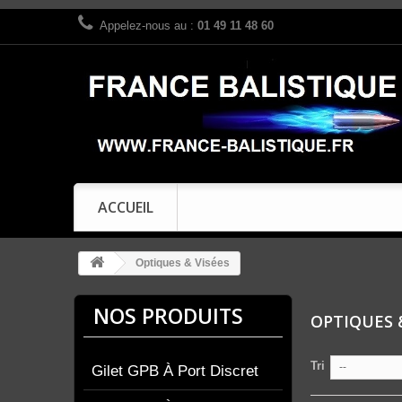
Appelez-nous au :
01 49 11 48 60
ACCUEIL
Optiques & Visées
NOS PRODUITS
OPTIQUES 
Tri
--
Gilet GPB À Port Discret