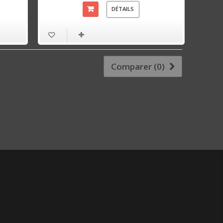
DÉTAILS
Comparer (
0
)