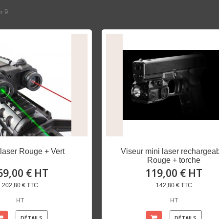
r 9.
 laser Rouge + Vert
Viseur mini laser rechargea
Rouge + torche
69,00 € HT
119,00 € HT
202,80 € TTC
142,80 € TTC
HT
HT
DÉTAILS
DÉTAILS