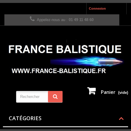
Connexion
Appelez-nous au :
01 49 11 48 60
Panier
(vide)
CATÉGORIES