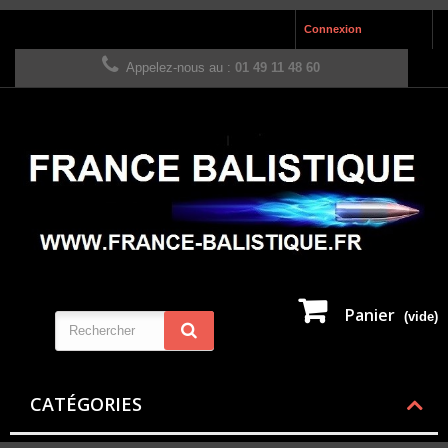
Connexion
Appelez-nous au :
01 49 11 48 60
Panier
(vide)
CATÉGORIES