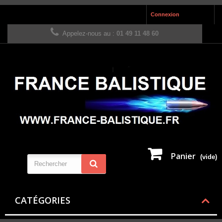
Connexion
Appelez-nous au :
01 49 11 48 60
Panier
(vide)
CATÉGORIES