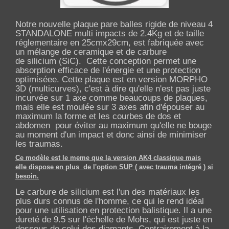
Notre nouvelle plaque pare balles rigide de niveau 4
STANDALONE multi impacts de 2.4Kg et de taille
réglementaire en 25cmx29cm, est fabriquée avec
un mélange de ceramique et de
carbure
de
silicium
(
SiC
).
Cette conception permet une
absorption efficace de l'énergie et une protection
optimisée
e. Cette plaque est en version MORPHO
3D (multicurves), c'est à dire qu'elle n'est pas juste
incurvée sur 1 axe comme beaucoups de plaques,
mais elle est moulée sur 3 axes afin d'épouser au
maximum la forme et les courbes de dos et
abdomen pour éviter au maximum qu'elle ne bouge
au moment d'un impact et donc ainsi de minimiser
les traumas.
Ce modèle est le meme que la version AK4 classique mais
elle dispose en plus de l'option SUP ( avec trauma intégré ) si
besoin.
Le carbure de silicium est l'un des matériaux les
plus durs connus de l'homme, ce qui le rend idéal
pour une utilisation en protection balistique. Il a une
dureté de 9.5 sur l'échelle de Mohs, qui est juste en
dessous de celui des diamants. Contrairement à la