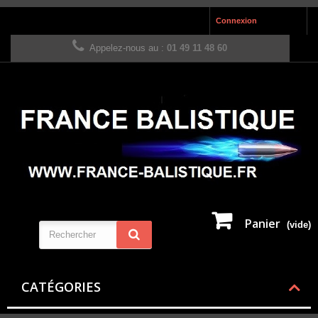
Connexion
Appelez-nous au :
01 49 11 48 60
Panier
(vide)
CATÉGORIES