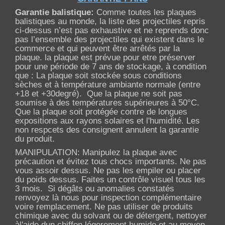
Garantie balistique:
Comme toutes les plaques
balistiques au monde, la liste des projectiles repris
ci-dessus n’est pas exhaustive et ne reprends donc
pas l’ensemble des projectiles qui existent dans le
commerce et qui peuvent être arrêtés par la
plaque. la plaque est prévue pour etre préserver
pour une période de 7 ans de stockage, à condition
que : La plaque soit stockée sous conditions
sèches et à température ambiante normale (entre
+18 et +30degré). Que la plaque ne soit pas
soumise à des températures supérieures à 50°C.
Que la plaque soit protégée contre de longues
expositions aux rayons solaires et l'humidité. Les
non respcets des consignent annulent la garantie
du produit.
MANIPULATION: Manipulez la plaque avec
précaution et évitez tous chocs importants. Ne pas
vous assoir dessus. Ne pas les empiler ou placer
du poids dessus. Faites un contrôle visuel tous les
3 mois. Si dégâts ou anomalies constatés
renvoyez là nous pour inspection complémentaire
voire remplacement. Ne pas utiliser de produits
chimique avec du solvant ou de détergent, nettoyer
àl'aide dun chiffon légerement humide et au moyen