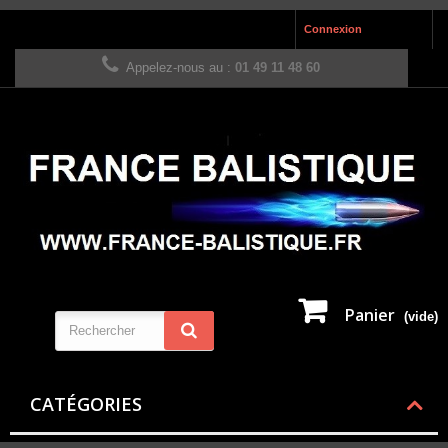
Connexion
Appelez-nous au :
01 49 11 48 60
Panier
(vide)
CATÉGORIES