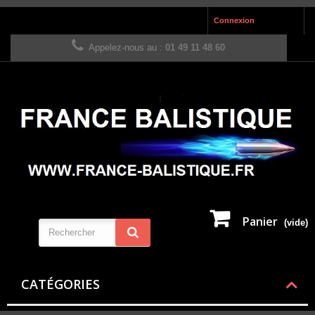
Connexion
Appelez-nous au :
01 49 11 48 60
Panier
(vide)
CATÉGORIES