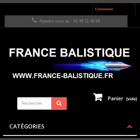
Connexion
Appelez-nous au :
01 49 11 48 60
Panier
(vide)
CATÉGORIES