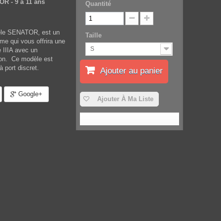
R - 9 à 11 ans
Quantité
dèle SENATOR, est un
Taille
mme qui vous offrira une
S
e IIIA avec un
tion. Ce modèle est
à port discret.
Ajouter au panier
Google+
Ajouter À Ma Liste