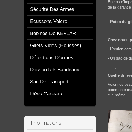
En cas d’impac
de la garantie
Sécurité Des Armes
Ecussons Velcro
- Poids du gil
.
Bobines De KEVLAR
Chez nous, po
Gilets Vides (housses)
- L’option ga
Détections D'armes
- Un sac de tr
.
Dossards & Bandeaux
Quelle différ
Sac De Transport
Voici nos essa
commerce mais 
Idées Cadeaux
elle-même.
Informations