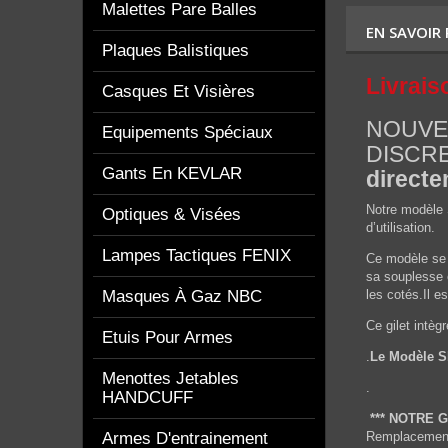
Malettes Pare Balles
EN SAVOIR
Plaques Balistiques
Livrais
Casques Et Visières
NOUVEA
Equipements Spéciaux
DISCR
Gants En KEVLAR
directe
Notre modèle 
Optiques & Visées
d’utilisation.
Lampes Tactiques FENIX
Ce modèle se 
sa souplesse e
Masques À Gaz NBC
les cotés.Il 
Ce gilet intè
Etuis Pour Armes
.
Le Modèle SE
Menottes Jetables
.
HANDCUFF
*** NOTRE 
Armes D'entrainement
Remplacement 