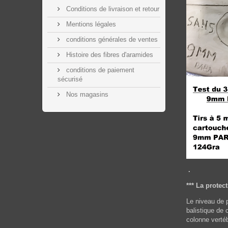
Conditions de livraison et retour
Mentions légales
conditions générales de ventes
Histoire des fibres d'aramides
conditions de paiement
sécurisé
Nos magasins
.
*** La protec
Le niveau de 
balistique de 
colonne vertéb