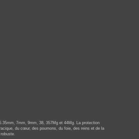
2LR, 6.35mm, 7mm, 9mm, 38, 357Mg et 44Mg. La protection
oracique, du cœur, des poumons, du foie, des reins et de la
 robuste.