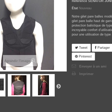
Référence
SENATOR JUNIO
État
Nouveau
Notre gilet pare balles mo
gilet pare balle haut de ga
protection balistique de typ
incroyable confort d’utilisa
pour une utilisation de type 
Tweet
Partager
Pinterest
Agrandir l'image
Envoyer à un ami
Imprimer