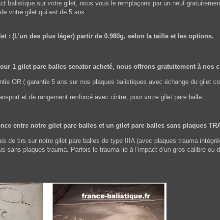
t balistique sur votre gilet, nous vous le remplaçons par un neuf gratuitement
 de votre gilet qui est de 5 ans.
et : (L’un des plus léger) partir de 0.980g, selon la taille et les options.
ur 1 gilet pare balles senator acheté, nous offrons gratuitement à nos c
rantie OR ( garantie 5 ans sur nos plaques balistiques avec échange du gile
ansport et de rangement renforcé avec cintre, pour votre gilet pare balle
ence entre notre gilet pare balles et un gilet pare balles sans plaques 
is de tirs sur notre gilet pare balles de type IIIA (avec plaques trauma intégr
sans plaques trauma. Parfois le trauma lié à l’impact d’un gros calibre ou d