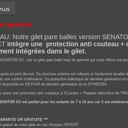
 PLUS
on gratuite:
U: Notre gilet pare balles version SENA
ET
intègre une protection anti couteau + 
ment intégrées dans le gilet.
SENATOR G3 , est un gilet pare balle haut de gamme qui vous offrira une prote
porte en port discret. Sa structure externe est robuste et facilement lavabl
t son confort d’utilisation. Sa protection balistique de dernière génération 
est disponible en KEVLAR de dernière génération et en DYNEEMA
gre aussi une protection anti couteaux à 15 joules + Plaques réductrice de T
NATOR G3 est parfait pour les enfants de 7 à 14 ans car il est entièreme
GARANTIE OR GRATUITE ***
gratuit de votre gilet en cas d'impact OFFERT