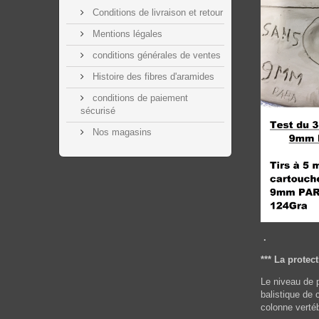
Conditions de livraison et retour
Mentions légales
conditions générales de ventes
Histoire des fibres d'aramides
conditions de paiement
sécurisé
Nos magasins
.
*** La protec
Le niveau de 
balistique de 
colonne vertéb