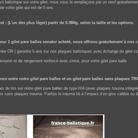
t balistique sur votre gilet, nous vous le remplaçons par un neuf gratuitement
 de votre gilet qui est de 5 ans.
et : (L’un des plus léger) partir de 0.980g, selon la taille et les options.
ur 1 gilet pare balles senator acheté, nous offrons gratuitement à nos c
rantie OR ( garantie 5 ans sur nos plaques balistiques avec échange du gile
ansport et de rangement renforcé avec cintre, pour votre gilet pare balle
ence entre notre gilet pare balles et un gilet pare balles sans plaques 
is de tirs sur notre gilet pare balles de type IIIA (avec plaques trauma intégr
sans plaques trauma. Parfois le trauma lié à l’impact d’un gros calibre ou d