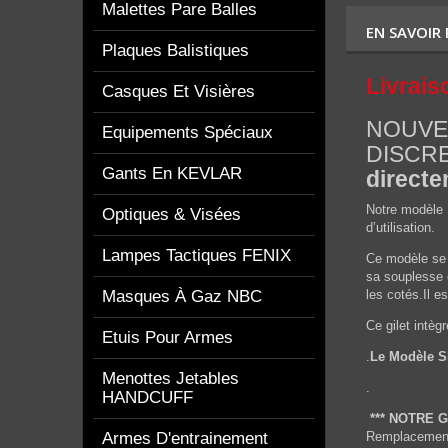
Malettes Pare Balles
EN SAVOIR
Plaques Balistiques
Livrais
Casques Et Visières
NOUVEA
Equipements Spéciaux
DISCR
Gants En KEVLAR
directe
Notre modèle 
Optiques & Visées
d’utilisation.
Lampes Tactiques FENIX
Ce modèle se 
sa souplesse e
Masques À Gaz NBC
les cotés.Il 
Ce gilet intè
Etuis Pour Armes
.
Le Modèle SE
Menottes Jetables
.
HANDCUFF
*** NOTRE 
Armes D'entrainement
Remplacement 