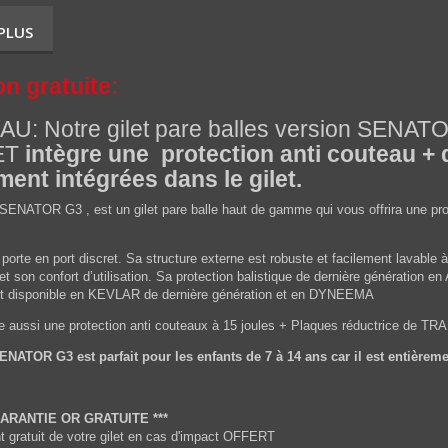
 PLUS
on gratuite:
U: Notre gilet pare balles version SENA
ET
intègre une protection anti couteau + 
ment intégrées dans le gilet.
SENATOR G3 , est un gilet pare balle haut de gamme qui vous offrira une prote
porte en port discret. Sa structure externe est robuste et facilement lavabl
t son confort d’utilisation. Sa protection balistique de dernière génération 
est disponible en KEVLAR de dernière génération et en DYNEEMA
gre aussi une protection anti couteaux à 15 joules + Plaques réductrice de T
NATOR G3 est parfait pour les enfants de 7 à 14 ans car il est entièreme
GARANTIE OR GRATUITE ***
gratuit de votre gilet en cas d'impact OFFERT