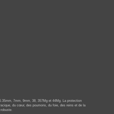
2LR, 6.35mm, 7mm, 9mm, 38, 357Mg et 44Mg. La protection
oracique, du cœur, des poumons, du foie, des reins et de la
 robuste.