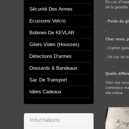
En cas d’impac
de la garantie
Sécurité Des Armes
Ecussons Velcro
- Poids du gil
.
Bobines De KEVLAR
Chez nous, po
Gilets Vides (housses)
- L’option ga
Détections D'armes
- Un sac de tr
.
Dossards & Bandeaux
Quelle différ
Sac De Transport
Voici nos essa
commerce mais 
Idées Cadeaux
elle-même.
Informations