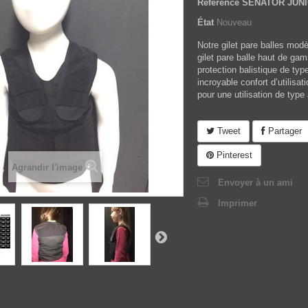
Référence
SENATOR JUNIO
État
Nouveau
Notre gilet pare balles mo
gilet pare balle haut de ga
protection balistique de typ
incroyable confort d’utilisa
pour une utilisation de type 
Tweet
Partager
Pinterest
Agrandir l'image
Envoyer à un ami
Imprimer