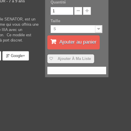
R - 7 à 9 ans
Quantité
dèle SENATOR, est un
Taille
mme qui vous offrira une
S
e IIIA avec un
tion. Ce modèle est
à port discret.
Ajouter au panier
Google+
Ajouter À Ma Liste