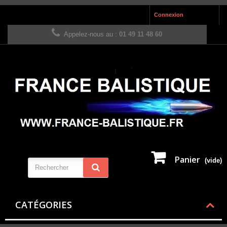
Connexion
Appelez-nous au :
01 49 11 48 60
Panier
(vide)
CATÉGORIES