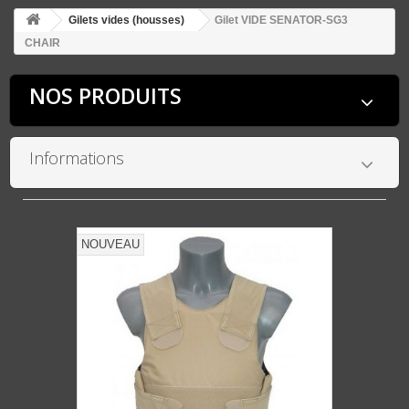
Gilets vides (housses)
Gilet VIDE SENATOR-SG3
CHAIR
NOS PRODUITS
Informations
NOUVEAU