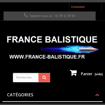
Connexion
Appelez-nous au :
01 49 11 48 60
Panier
(vide)
CATÉGORIES