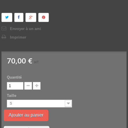
Envoyer à un ami
Imprimer
70,00 €
HT
Quantité
Taille
S
Ajouter au panier