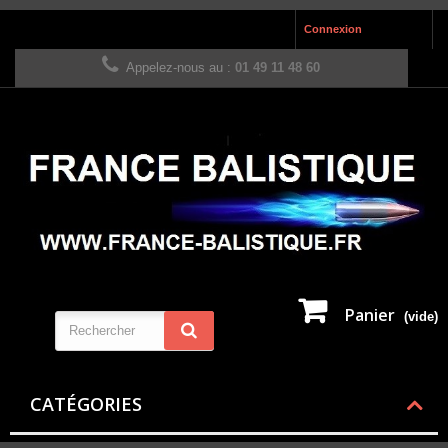
Connexion
Appelez-nous au :
01 49 11 48 60
Panier
(vide)
CATÉGORIES