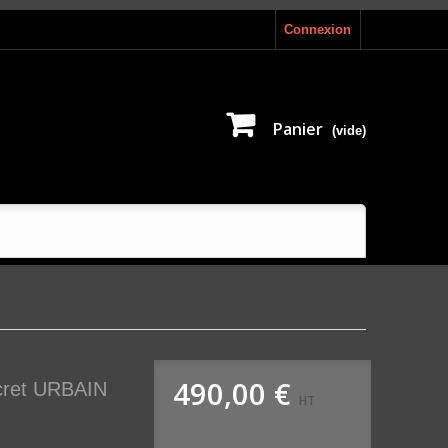
Connexion
Panier
(vide)
490,00 €
scret URBAIN
HT