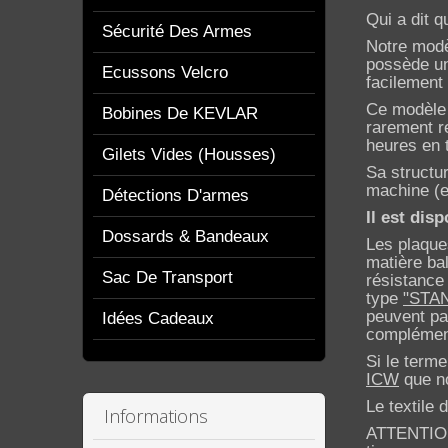
Qui a dit 
Sécurité Des Armes
Notre modè
possède un
Ecussons Velcro
facilement
Ce modèle 
Bobines De KEVLAR
rarement r
heures en 
Gilets Vides (housses)
Sa structu
machine (e
Détections D'armes
Il est dis
Dossards & Bandeaux
Les plaque
matière ba
Sac De Transport
résistance
type
"STA
peuvent pa
Idées Cadeaux
complément
Si le term
ICW
que no
Le textile 
Informations
ATTENTION: