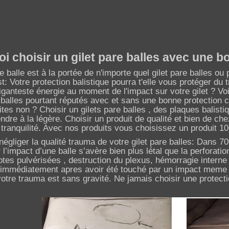
i choisir un gilet pare balles avec une 
 balle est à la portée de n'importe quel gilet pare balles o
st: Votre protection balistique pourra t'elle vous protéger 
iganteste énergie au moment de l'impact sur votre gilet ? Vo
 balles pourtant réputés avec et sans une bonne protection c
ites non ? Choisir un gilets pare balles , des plaques balist
ndre à la légère. Choisir un produit de qualité et bien de ch
t tranquilité. Avec nos produits vous choisissez un produit 1
négliger la qualité trauma de votre gilet pare balles: Dans 
l’impact d’une balle s’avère bien plus létal que la perforatio
otes pulvérisées , destruction du plexus, hémorragie interne .
 immédiatement apres avoir été touché par un impact meme st
 votre trauma est sans gravité. Ne jamais choisir une protect