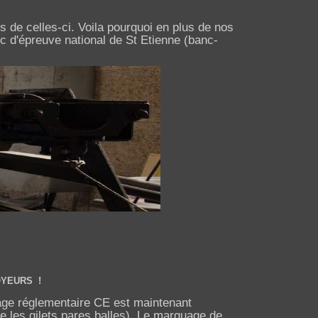
s de celles-ci. Voila pourquoi en plus de nos
c d'épreuve national de St Etienne (banc-
OYEURS !
age réglementaire CE est maintenant
e les gilets pares balles). Le marquage de