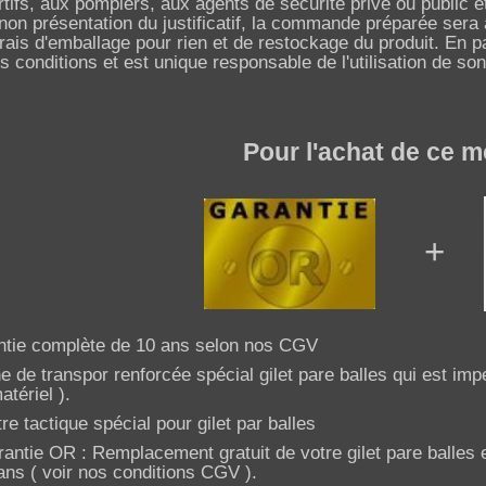
rtifs, aux pompiers, aux agents de sécurité privé ou public 
non présentation du justificatif, la commande préparée ser
frais d'emballage pour rien et de restockage du produit. En 
 conditions et est unique responsable de l'utilisation de son
Pour l'achat de ce modèle,
+
ntie complète de 10 ans selon nos CGV
e de transpor renforcée spécial gilet pare balles qui est imp
tériel ).
tre tactique spécial pour gilet par balles
rantie OR : Remplacement gratuit de votre gilet pare balles
ans ( voir nos conditions CGV ).