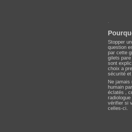
.
Pourquo
Stopper une
question e
par cette g
gilets pare
sont explic
choix a pre
sécurité e
Ne jamais 
humain par 
éclatés , c
radiologue
vérifier si
celles-ci.