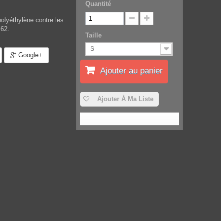
Quantité
lyéthylène contre les
.62.
Taille
S
Google+
Ajouter au panier
Ajouter À Ma Liste