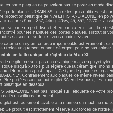
que les porte plaques ne pouvaient pas se porer en mode di
le porte plaque URBAIN 3S contre les gros calibres est su
e protection balistique de niveau IIISTAND ALONE en polyét
 aux calibres 9mm, 357, 44mg, 40sw, 45, 357, 12/70 et aussi
qui se porte en port discret et en port externe (au choix) e
encontré pour les habitués des portes plaques, surtout si vo
toutes saisons et surtout si vous conduisez avec.
re externe en nylon renforcé imperméable est vraiment très r
au froide uniquement et sans détergent pour ne pas abimer l
ponible en taille unique et réglable du M au XL.
s de ce gilet ne sont pas en céramique mais en polyéthylène 
listique jusqu'à x3 fois plus légère que la céramique, moins
 aux déformations post impact. Ce type de plaque est égalem
NDALONE
". Contrairement aux plaques de même niveau bali
s être portées sans un autre gilet 3A en dessous) , les p
 balistique en dessous.
e
STANDALONE
n’est pas indiqué sur l’étiquette de votre pro
us déconseillions fortement.
du gilet est facilement lavable à la main ou en machine (ne 
 Ce produit est strictement réservé aux forces de l'ordre, a