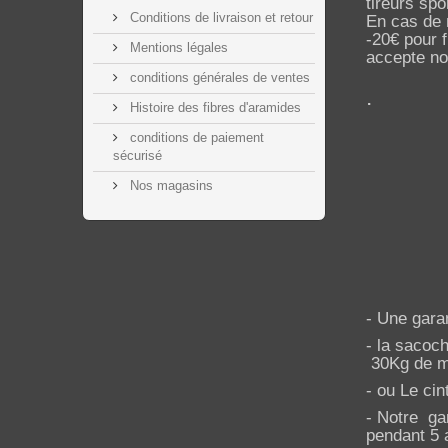
tireurs spo
Conditions de livraison et retour
En cas de 
-20€ pour 
Mentions légales
accepte nos
conditions générales de ventes
.
Histoire des fibres d'aramides
conditions de paiement
sécurisé
Nos magasins
- Une gara
- la sacoch
30Kg de ma
- ou Le cin
- Notre ga
pendant 5 