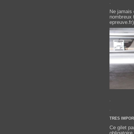
.
Ne jamais c
nombreux t
epreuve.fr)
.
.
TRES IMPORTA
Ce gilet p
obligatoir