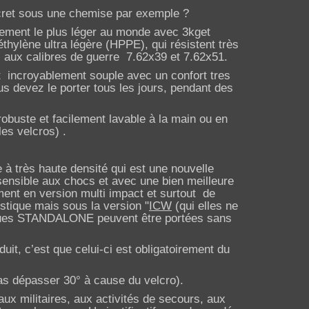
scret sous une chemise par exemple ?
rement le plus léger au monde avec 3kget
hylène ultra légère (HPPE), qui résistent très
 aux calibres de guerre 7.62x39 et 7.62x51.
st incroyablement souple avec un confort tres
us devez le porter tous les jours, pendant des
obuste et facilement lavable à la main ou en
es velcros) .
à très haute densité qui est une nouvelle
 sensible aux chocs et avec une bien meilleure
ent en version multi impact et surtout
de
stique mais sous la version "
ICW
(qui elles ne
laques STANDALONE peuvent être
portées sans
duit, c’est que celui-ci est obligatoirement du
pas dépasser 30° à cause du velcro).
ux militaires, aux activités de secours, aux