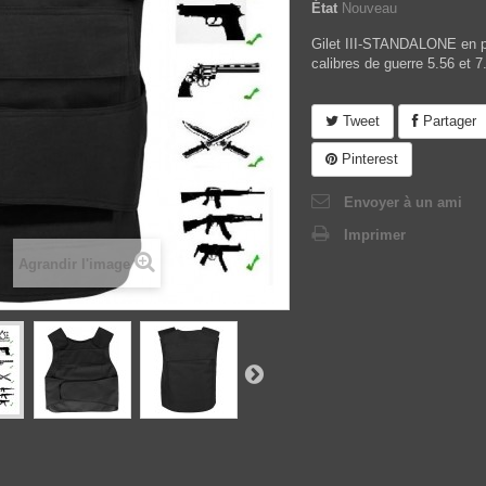
État
Nouveau
Gilet III-STANDALONE en po
calibres de guerre 5.56 et 7
Tweet
Partager
Pinterest
Envoyer à un ami
Imprimer
Agrandir l'image