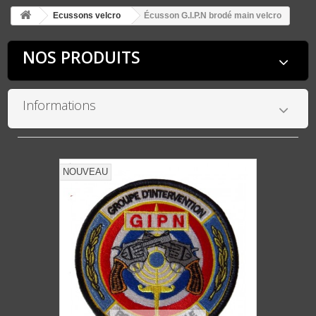
Ecussons velcro
Écusson G.I.P.N brodé main velcro
NOS PRODUITS
Informations
NOUVEAU