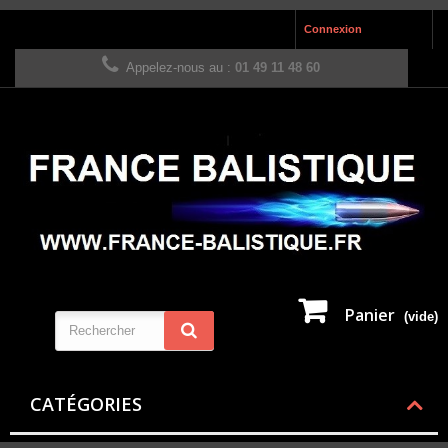
Connexion
Appelez-nous au :
01 49 11 48 60
Panier
(vide)
CATÉGORIES