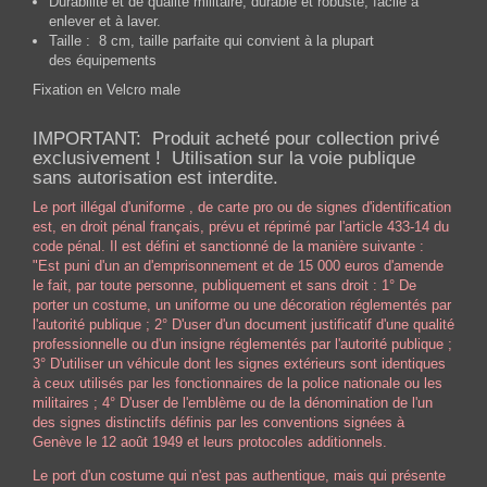
Durabilité et de qualité militaire, durable et robuste, facile à
enlever et à laver.
Taille : 8 cm, taille parfaite qui convient à la plupart
des équipements
Fixation en Velcro male
IMPORTANT: Produit acheté pour collection privé
exclusivement ! Utilisation sur la voie publique
sans autorisation est interdite.
Le port illégal d'uniforme , de carte pro ou de signes d'identification
est, en
droit pénal français
, prévu et réprimé par l'article 433-14 du
code pénal. Il est défini et sanctionné de la manière suivante :
"Est puni d'un an d'emprisonnement et de 15 000 euros d'amende
le fait, par toute personne, publiquement et sans droit : 1° De
porter un costume, un uniforme ou une décoration réglementés par
l'autorité publique ; 2° D'user d'un document justificatif d'une qualité
professionnelle ou d'un insigne réglementés par l'autorité publique ;
3° D'utiliser un véhicule dont les signes extérieurs sont identiques
à ceux utilisés par les fonctionnaires de la police nationale ou les
militaires ; 4° D'user de l'emblème ou de la dénomination de l'un
des signes distinctifs définis par les conventions signées à
Genève le 12 août 1949 et leurs protocoles additionnels.
Le port d'un costume qui n'est pas authentique, mais qui présente