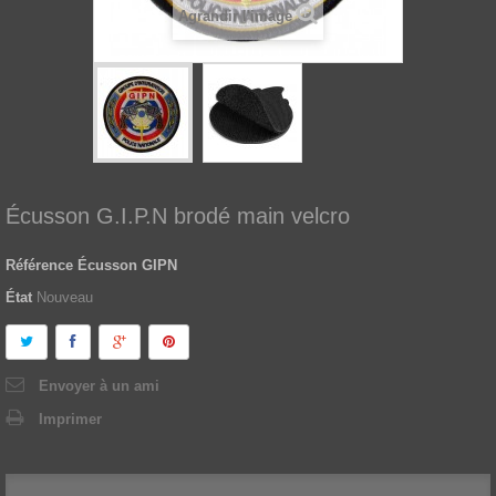
Agrandir l'image
Écusson G.I.P.N brodé main velcro
Référence
Écusson GIPN
État
Nouveau
Envoyer à un ami
Imprimer