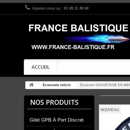
Appelez-nous au :
01 49 11 48 60
ACCUEIL
Ecussons velcro
Écusson SAUVETAGE EN MER
NOS PRODUITS
NOUVEAU
Gilet GPB À Port Discret