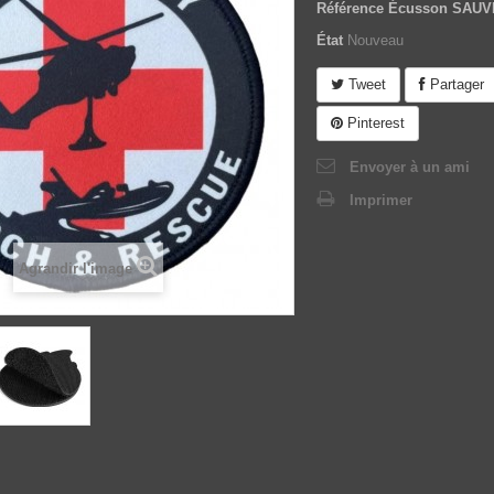
Référence
Écusson SAU
État
Nouveau
Tweet
Partager
Pinterest
Envoyer à un ami
Imprimer
Agrandir l'image