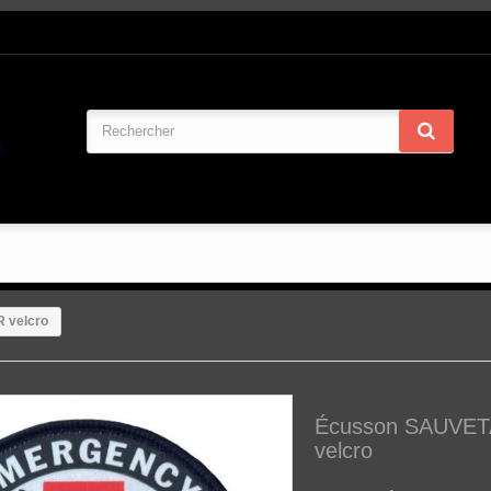
 velcro
Écusson SAUVE
velcro