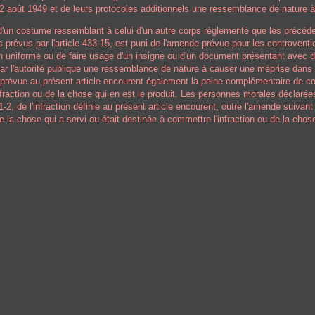
2 août 1949
et de leurs protocoles additionnels une ressemblance de nature à 
 d'un costume ressemblant à celui d'un autre corps règlementé que les précéd
s prévus par l'article 433-15, est puni de l'amende prévue pour les contraventi
 uniforme ou de faire usage d'un insigne ou d'un document présentant avec
ar l'autorité publique une ressemblance de nature à causer une méprise dans l
prévue au présent article encourent également la peine complémentaire de con
nfraction ou de la chose qui en est le produit. Les personnes morales déclar
121-2, de l'infraction définie au présent article encourent, outre l'amende suivan
e la chose qui a servi ou était destinée à commettre l'infraction ou de la chose