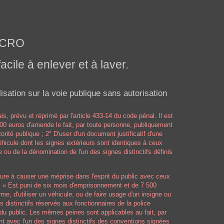
ELCRO
facile à enlever et à laver.
sation sur la voie publique sans autorisation
ais
, prévu et réprimé par l'article 433-14 du code pénal. Il est
000 euros d'amende le fait, par toute personne, publiquement
rité publique ; 2° D'user d'un document justificatif d'une
 véhicule dont les signes extérieurs sont identiques à ceux
me ou de la dénomination de l'un des signes distinctifs définis
ure à causer une méprise dans l'esprit du public avec ceux
al : « Est puni de six mois d'emprisonnement et de 7 500
e, d'utiliser un véhicule, ou de faire usage d'un insigne ou
distinctifs réservés aux fonctionnaires de la police
 du public. Les mêmes peines sont applicables au fait, par
 avec l'un des signes distinctifs des
conventions signées