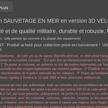
 PLUS
on SAUVETAGE EN MER
en version 3D V
té et de qualité militaire, durable et robuste, 
m, taille parfaite qui convient à la plupart des équipements
 Produit acheté pour collection privé exclusivement ! Utili
e.
l d'uniforme , de carte pro ou de signes d'identification est, en
droit pénal franç
tionné de la manière suivante : "Est puni d'un an d'emprisonnement et de 15 
: 1° De porter un costume, un uniforme ou une décoration réglementés par l'auto
sionnelle ou d'un insigne réglementés par l'autorité publique ; 3° D'utiliser un
es fonctionnaires de la police nationale ou les militaires ; 4° D'user de l'emblè
tions signées à Genève le 12 août 1949 et leurs protocoles additionnels.
costume qui n'est pas authentique, mais qui présente une ressemblance de nat
onale ou des militaires, est quant à lui prévu par l'article 433-15 du code pén
 le fait, par toute personne, publiquement, de porter un costume ou un uniform
 présentant, avec les costumes, uniformes, véhicules, insignes ou documents 
ux militaires, une ressemblance de nature à causer une méprise dans l'esprit
e, de faire publiquement usage d'un emblème ou d'une dénomination présentant