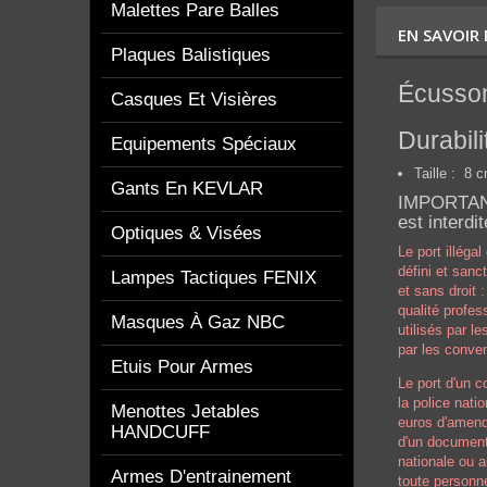
Malettes Pare Balles
EN SAVOIR
Plaques Balistiques
Écuss
Casques Et Visières
Durabili
Equipements Spéciaux
Taille : 8 c
Gants En KEVLAR
IMPORTANT:
est interdit
Optiques & Visées
Le port illéga
défini et sanc
Lampes Tactiques FENIX
et sans droit 
qualité profes
Masques À Gaz NBC
utilisés par l
par les conven
Etuis Pour Armes
Le port d'un 
la police nati
Menottes Jetables
euros d'amende
HANDCUFF
d'un document
nationale ou a
Armes D'entrainement
toute personn