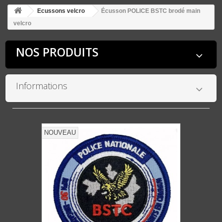
Ecussons velcro
Écusson POLICE BSTC brodé main
velcro
NOS PRODUITS
Informations
NOUVEAU