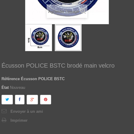
Agrandir l'image
Écusson POLICE BSTC brodé main velcro
Référence
Écusson POLICE BSTC
État
Nouveau
Envoyer à un ami
Imprimer