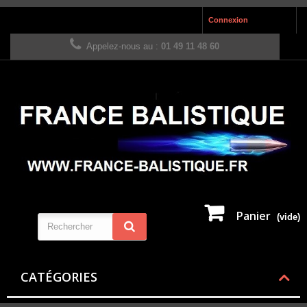
Connexion
Appelez-nous au :
01 49 11 48 60
Panier
(vide)
CATÉGORIES