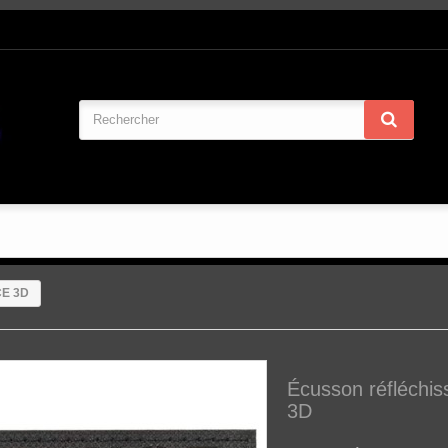
CE 3D
Écusson réfléchi
3D