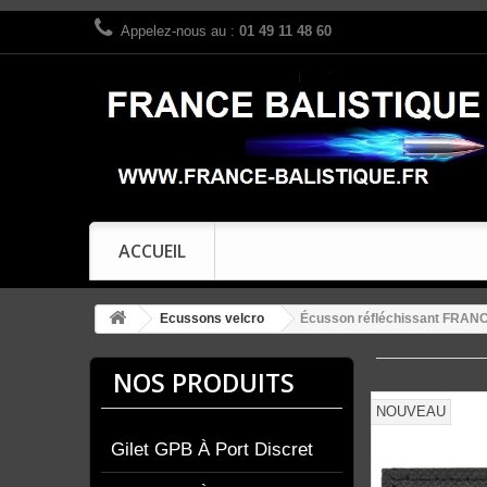
Appelez-nous au :
01 49 11 48 60
ACCUEIL
Ecussons velcro
Écusson réfléchissant FRAN
NOS PRODUITS
NOUVEAU
Gilet GPB À Port Discret