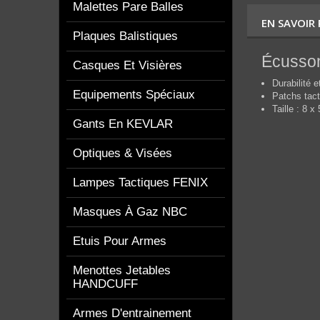
Malettes Pare Balles
EN SAVOIR
Plaques Balistiques
Écusson
Casques Et Visières
Durabilité e
Equipements Spéciaux
Patchs tact
Taille : 8 x
Gants En KEVLAR
Optiques & Visées
Lampes Tactiques FENIX
Masques À Gaz NBC
Etuis Pour Armes
Menottes Jetables
HANDCUFF
Armes D'entrainement