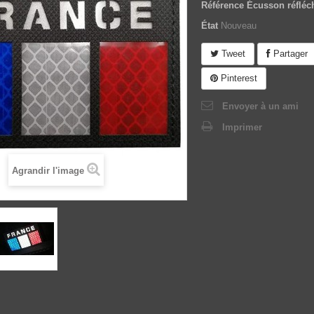
Référence
Écusson réflé
État
Nouveau
Tweet
Partager
Pinterest
Envoyer à un ami
Imprimer
Agrandir l'image