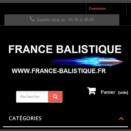
Connexion
Appelez-nous au :
01 49 11 48 60
Panier
(vide)
CATÉGORIES