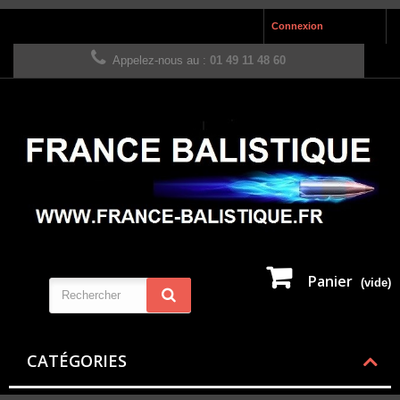
Connexion
Appelez-nous au :
01 49 11 48 60
Panier
(vide)
CATÉGORIES