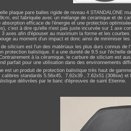
elle plaque pare balles rigide de niveau 4 STANDALONE multi
cm, est fabriquée avec un mélange de ceramique et de
ca
absorption efficace de l'énergie et une protection optimisée
es), c'est à dire qu'elle n'est pas juste incurvée sur 1 axe
 3 axes afin d'épouser au maximum la forme et les courbe
 bouge au moment d'un impact et donc ainsi de minimiser les
de silicium est l'un des matériaux les plus durs connus de l
 en protection balistique. Il a une dureté de 9.5 sur l'échell
Contrairement à la céramique, l
e carbure de silicium est aus
end parfait pour une utilisation dans des environnements diffi
ue est un produit de protection balistique très haut de gamme
s calibres standards 5.56x45, 7.62x39 , 7.62x51 (308sw) et 
alistique
délivrées par le banc d'épreuves de saint Etienne
.