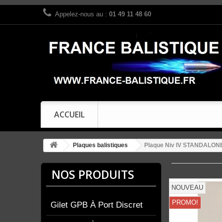
Appelez-nous au :
01 49 11 48 60
ACCUEIL
Plaques balistiques
Plaque Niv IV STANDALON
NOS PRODUITS
NOUVEAU
PROMO!
Gilet GPB À Port Discret