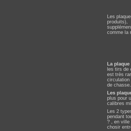
Les plaque
produits), 
supplément
comme la 
La plaque 
les tirs de
est très ra
circulatio
de chasse.
Les plaque
plus pour u
calibres mi
Les 2 type
pendant to
? , en vill
chosir entr