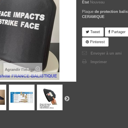
État
Nouveau
Plaque
de protection balis
CERAMIQUE
Tweet
Partager
Pinterest
Envoyer à un ami
Imprimer
Agrandir l'image