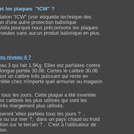
et les plaques "ICW" ?
ation "ICW" (voir etiquette technique des
on d'une autre protection balistique
Voila pourquoi nous préconisons les plaques
 seules sans aucun produit balistique en plus.
ou niveau 4 ?
u 3 qui fait 1.5Kg. Elles est parfaites contre
 longue portée 30.06. Certes le calibre 30.06
’est un calibre très puissant qui reste en
nible chez n'importe quel armurier ou magasin
r tous les jours. Cette plaque a été inventée
 calibres les plus utilisés qui sont les
très margement plus utilisés.
ront 'elles portées tous les jours ? ,
re ou sur mer ?, dans un pays chaud ou froid
on sur le terrain ? . C'est à l'utilisateur de
ion.