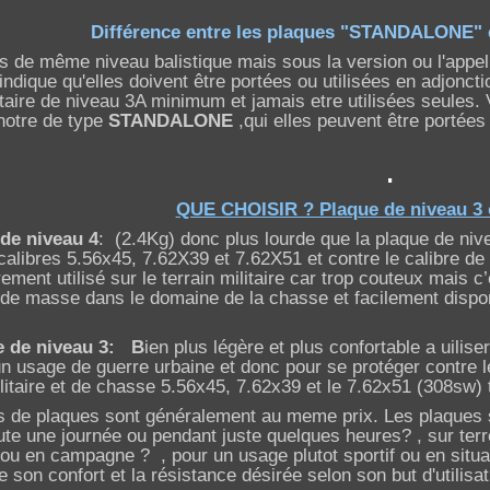
Différence entre les plaques "STANDALONE" 
s de même niveau balistique mais sous la version ou l'appell
indique qu'elles doivent être portées ou utilisées en adjoncti
aire de niveau 3A minimum et jamais etre utilisées seules. 
notre de type
STANDALONE
,qui elles peuvent être portées
.
QUE CHOISIR ? Plaque de niveau 3 
de niveau 4
: (2.4Kg) donc plus lourde que la plaque de nivea
 calibres 5.56x45, 7.62X39 et 7.62X51 et contre le calibre de
rement utilisé sur le terrain militaire car trop couteux mais c
n de masse dans le domaine de la chasse et facilement dispo
 de niveau 3:
B
ien plus légère et plus confortable a uilise
n usage de guerre urbaine et donc pour se protéger contre les
litaire et de chasse 5.56x45, 7.62x39 et le 7.62x51 (308sw) 
s de plaques sont généralement au meme prix. Les plaques se
ute une journée ou pendant juste quelques heures? , sur ter
e ou en campagne ? , pour un usage plutot sportif ou en situati
e son confort et la résistance désirée selon son but d'utilisat