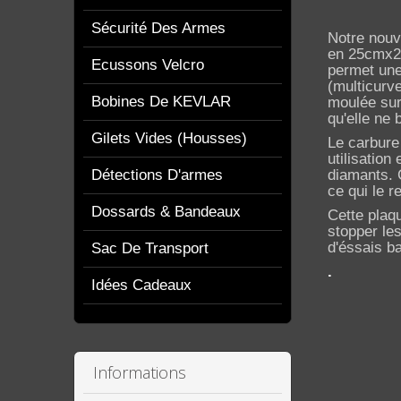
Sécurité Des Armes
Notre nouv
en 25cmx29
Ecussons Velcro
permet une 
(multicurv
Bobines De KEVLAR
moulée sur
qu'elle ne
Gilets Vides (housses)
Le carbure 
utilisation
Détections D'armes
diamants. 
ce qui le r
Dossards & Bandeaux
Cette plaq
stopper le
d'éssais b
Sac De Transport
.
Idées Cadeaux
Informations