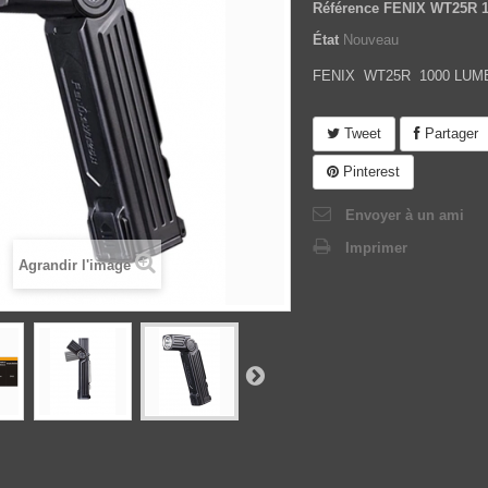
Référence
FENIX WT25R 
État
Nouveau
FENIX WT25R 1000 LUM
Tweet
Partager
Pinterest
Envoyer à un ami
Imprimer
Agrandir l'image