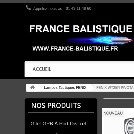
Appelez-nous au :
01 49 11 48 60
ACCUEIL
Lampes Tactiques FENIX
FENIX WT25R PIVOT
NOS PRODUITS
NOUVEAU
Gilet GPB À Port Discret