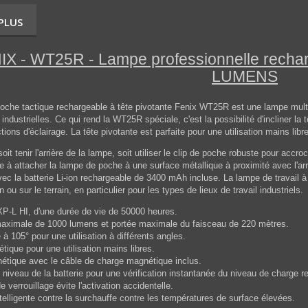
 PLUS
IX - WT25R - Lampe professionnelle recharg
LUMENS
oche tactique rechargeable à tête pivotante Fenix WT25R est une lampe mult
 industrielles. Ce qui rend la WT25R spéciale, c'est la possibilité d'incliner l
ctions d'éclairage. La tête pivotante est parfaite pour une utilisation mains libr
it tenir l'arrière de la lampe, soit utiliser le clip de poche robuste pour ac
te à attacher la lampe de poche à une surface métallique à proximité avec l'
c la batterie Li-ion rechargeable de 3400 mAh incluse. La lampe de travail à
ou sur le terrain, en particulier pour les types de lieux de travail industriels.
-L HI, d'une durée de vie de 50000 heures.
aximale de 1000 lumens et portée maximale du faisceau de 220 mètres.
e à 105° pour une utilisation à différents angles.
étique pour une utilisation mains libres.
étique avec le câble de charge magnétique inclus.
u niveau de la batterie pour une vérification instantanée du niveau de charge r
e verrouillage évite l'activation accidentelle.
ntelligente contre la surchauffe contre les températures de surface élevées.