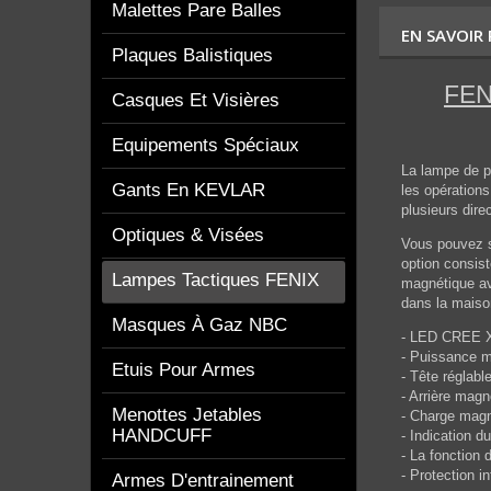
Malettes Pare Balles
EN SAVOIR
Plaques Balistiques
FEN
Casques Et Visières
Equipements Spéciaux
La lampe de p
Gants En KEVLAR
les opérations
plusieurs dire
Optiques & Visées
Vous pouvez so
option consis
Lampes Tactiques FENIX
magnétique ave
dans la maison 
Masques À Gaz NBC
- LED CREE XP
- Puissance m
Etuis Pour Armes
- Tête réglabl
- Arrière magn
Menottes Jetables
- Charge magn
HANDCUFF
- Indication d
- La fonction d
- Protection i
Armes D'entrainement