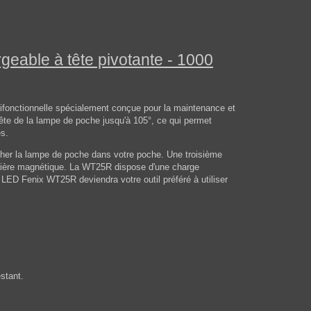
eable à tête pivotante - 1000
ifonctionnelle spécialement conçue pour la maintenance et
a tête de la lampe de poche jusqu'à 105°, ce qui permet
es.
crocher la lampe de poche dans votre poche. Une troisième
arrière magnétique. La WT25R dispose d'une charge
 LED Fenix WT25R deviendra votre outil préféré à utiliser
estant.