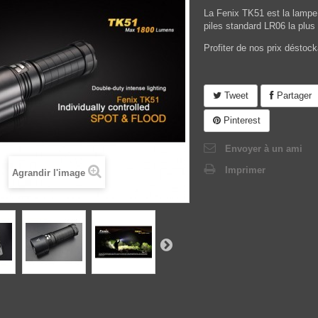
La Fenix TK51 est la lampe
piles standard LR06 la plu
Profiter de nos prix déstock
Tweet
Partager
Pinterest
Envoyer à un ami
Imprimer
Agrandir l'image