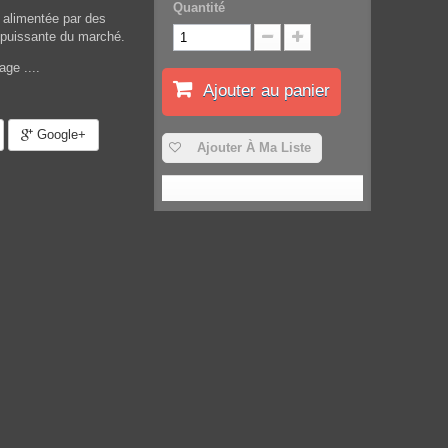
Quantité
 alimentée par des
s puissante du marché.
age ....
Ajouter au panier
Google+
Ajouter À Ma Liste