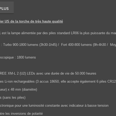
 PLUS
er US de la torche de très haute qualité
 est la lampe alimentée par des piles standard LR06 la plus puissante d
: Turbo 900-1800 lumens (3h30-1h45) / Fort 400-800 lumens (9h-4h30 / Moy
scopique
: 1800 lumens
CREE XM-L 2 (U2) LEDs avec une durée de vie de 50.000 heures
piles Li-ion rechargeables (3 accus 18650, elle accepte également 6 piles CR1
eur) x 48 mm (diamètre)
s (sans les piles)
ectronique pour une luminosité constante avec indicateur à basse tension
tre les inversions de polarité