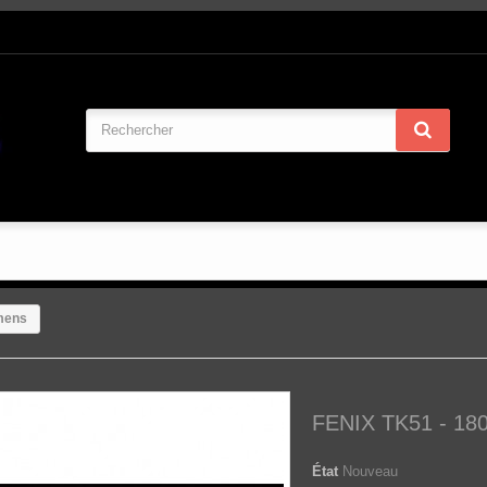
mens
FENIX TK51 - 18
État
Nouveau