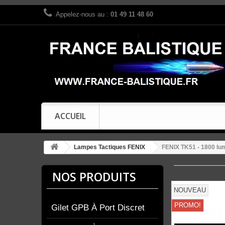
Appelez-nous au :
01 49 11 48 60
ACCUEIL
Lampes Tactiques FENIX
FENIX TK51 - 1800 lu
NOS PRODUITS
NOUVEAU
PROMO!
Gilet GPB À Port Discret