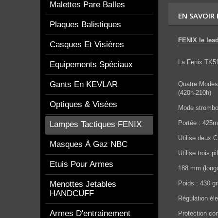
Malettes Pare Balles
EN SAVOIR
Plaques Balistiques
FENIX le lead
Casques Et Visières
La Fenix TK51
Equipements Spéciaux
Gants En KEVLAR
Quatre Modes
(420h-210h)
Optiques & Visées
Mode strombo
Portée
: 425m
Lampes Tactiques FENIX
Utilise deux 
Masques À Gaz NBC
Utilise trois 
Etuis Pour Armes
188 mm (longu
Menottes Jetables
Poids
: 430 gr
HANDCUFF
Régulation él
Armes D'entrainement
Protection con