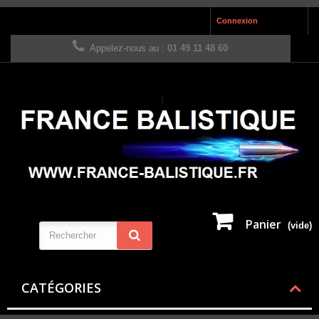
Connexion
Appelez-nous au :
01 49 11 48 60
Panier
(vide)
CATÉGORIES