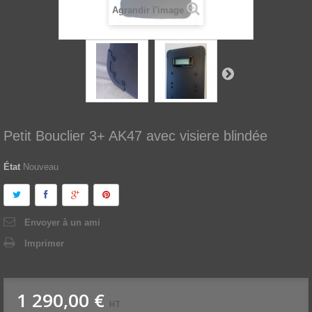
Agrandir l'image
Petit Bouclier 3+ AK47 avec visiere blindée
État
Nouveau
Envoyer à un ami
Imprimer
1 290,00 €
HT