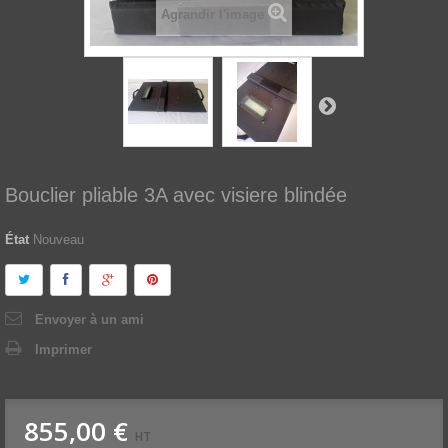
Agrandir l'image
Bouclier pliable 3A avec visiere blindée
État
Nouveau
Envoyer à un ami
Imprimer
855,00 €
HT