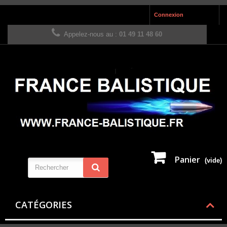
Connexion
Appelez-nous au :
01 49 11 48 60
Panier
(vide)
CATÉGORIES