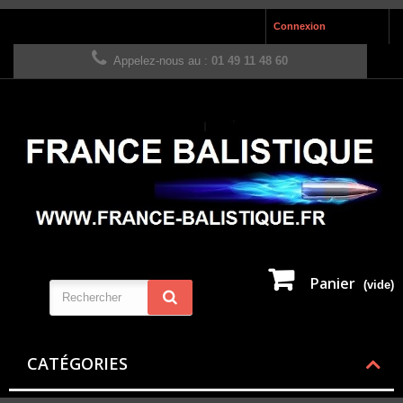
Connexion
Appelez-nous au :
01 49 11 48 60
Panier
(vide)
CATÉGORIES