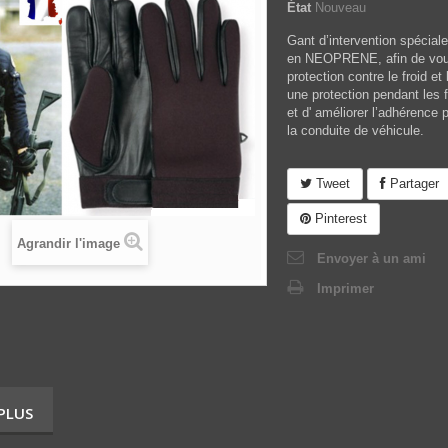
État
Nouveau
Gant d’intervention spécial
en NEOPRENE, afin de vous
protection contre le froid et
une protection pendant les f
et d' améliorer l’adhérence 
la conduite de véhicule.
Tweet
Partager
Pinterest
Agrandir l'image
Envoyer à un ami
Imprimer
 PLUS