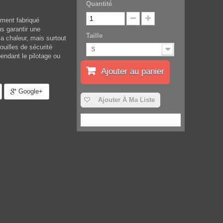
Quantité
ement fabriqué
 garantir une
Taille
 la chaleur, mais surtout
ouilles de sécurité
S
pendant le pilotage ou
Ajouter au panier
Google+
Ajouter À Ma Liste