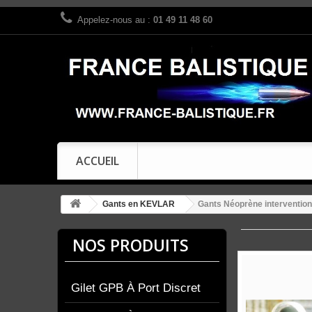
Appelez-nous au :
01 49 11 48 60
ACCUEIL
Gants en KEVLAR
Gants Néoprène intervention 
NOS PRODUITS
Gilet GPB À Port Discret