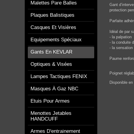
Malettes Pare Balles
Gant d’interv
protection pen
Plaques Balistiques
Parfaite adhér
Casques Et Visières
Idéal de par s
- la palpation
Equipements Spéciaux
- la conduite 
- la sensation 
Gants En KEVLAR
Paume renfor
Optiques & Visées
Poignet réglab
Lampes Tactiques FENIX
Disponible en
Masques À Gaz NBC
Etuis Pour Armes
Menottes Jetables
HANDCUFF
Armes D'entrainement