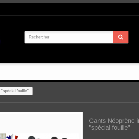
"spécial fouille"
Gants Néoprène i
"spécial fouille"