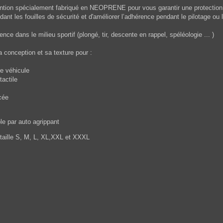
ention spécialement fabriqué en NEOPRENE pour vous garantir une protection co
dant les fouilles de sécurité et d'améliorer l’adhérence pendant le pilotage ou
ence dans le milieu sportif (plongé, tir, descente en rappel, spéléologie ... )
a conception et sa texture pour :
de véhicule
tactile
cée
le par auto agrippant
 taille S, M, L, XL,XXL et XXXL