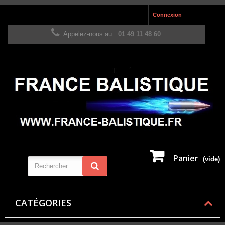
Connexion
Appelez-nous au :
01 49 11 48 60
Panier
(vide)
CATÉGORIES