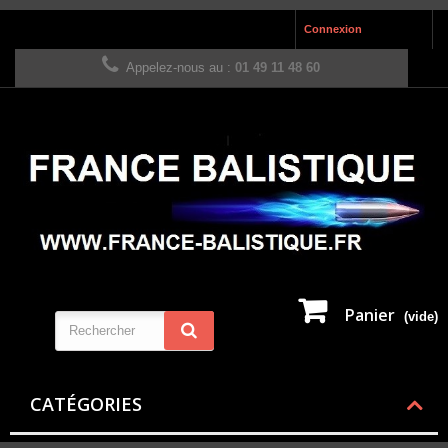
Connexion
Appelez-nous au :
01 49 11 48 60
Panier
(vide)
CATÉGORIES