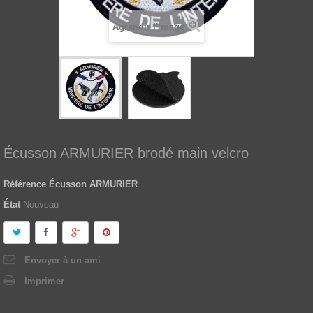
Agrandir l'image
Écusson ARMURIER brodé main velcro
Référence
Écusson ARMURIER
État
Nouveau
Envoyer à un ami
Imprimer