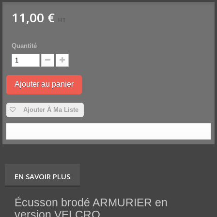
11,00 €
HT
Quantité
Ajouter au panier
Ajouter À Ma Liste
EN SAVOIR PLUS
Écusson brodé ARMURIER
en
version VELCRO