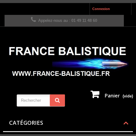
Connexion
Appelez-nous au :
01 49 11 48 60
Panier
(vide)
CATÉGORIES