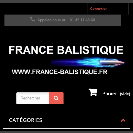
Connexion
Appelez-nous au :
01 49 11 48 60
Panier
(vide)
CATÉGORIES